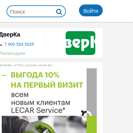
Войти
ДверКа
7 900 524 5225
Рекомендуем
ЕКЛАМА • HTTPS://GUSAR.LECAR.RU/